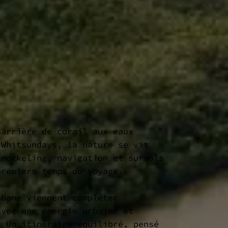
Barrière de corail aux eaux
 Whitsundays, la nature se vit
snorkeling, navigation et survols
premiers temps du voyage.
sbane viennent compléter
avec une énergie urbaine et
. Un itinéraire équilibré, pensé