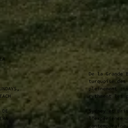
LA
De la Grande 
turquoise des
pleinement : 
UNDAYS,
rythment les 
EACH
Sydney et Bri
 DE
l’expérience 
ERA
contemporaine