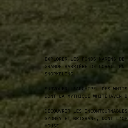
EXPLORER LES FONDS MARINS DE 
GRANDE BARRIÈRE DE CORAIL EN
SNORKELING
SURVOLER L’ARCHIPEL DES WHITS
DONT LA MYTHIQUE WHITEHAVEN B
DÉCOUVRIR LES INCONTOURNABLES
SYDNEY ET BRISBANE, DONT L’OP
HOUSE