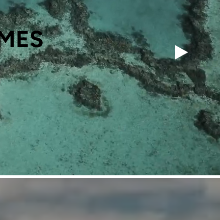
IMES
S